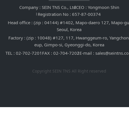
Company : SEIN TNS Co., Ltd
CEO : Yongmoon Shin
Registration No : 657-87-00374
Head office : (zip : 04144) #1402, Mapo-daero 127, Mapo-gu
Seoul, Korea
Factory : (zip : 10048) #127, 117, Hwanggeum-ro, Yangchon
eup, Gimpo-si, Gyeonggi-do, Korea
TEL : 02-702-7201
FAX : 02-704-7202
E-mail : sales@seintns.c
Copyright SEIN TNS All Right reserved